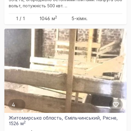
вольт, потужність 500 квт. ...
2
1 / 1
1046 м
5-кімн.
4
Житомирська область, Ємільчинський, Рясне,
2
1526 м