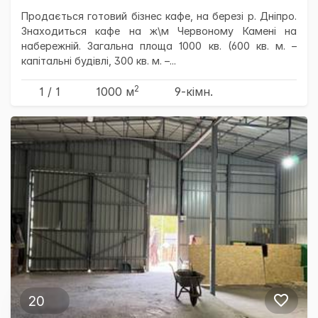
Продається готовий бізнес кафе, на березі р. Дніпро.
Знаходиться кафе на ж\м Червоному Камені на
набережній. Загальна площа 1000 кв. (600 кв. м. –
капітальні будівлі, 300 кв. м. –...
2
1 / 1
1000 м
9-кімн.
20