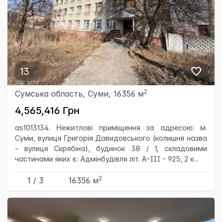
13
2
Сумська область, Суми, 16356 м
4,565,416 Грн
as1013134. Нежитлові приміщення за адресою: м.
Суми, вулиця Григорія Давидовського (колишня назва
- вулиця Скрябіна), будинок 38 / 1, складовими
частинами яких є: Адмінбудівля літ. А-ІІІ - 925, 2 к...
2
1 / 3
16356 м