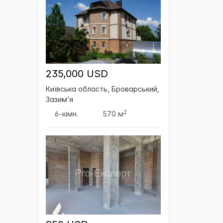
235,000 USD
Київська область, Броварський,
Зазим’я
2
6-кімн.
570 м