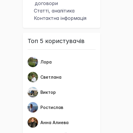
договори
Статті, аналітика
Контактна
інформація
Топ 5 користувачів
Лора
Светлана
Виктор
Ростислав
Анна Алиева