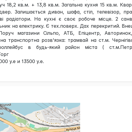
ч 18,2 кв.м. + 13,8 кв.м. Загальна кухня 15 кв.м. Ква
двер. Залишається диван, шафа, стіл, телевізор, пр
і радіатори. На кухні є своє робоче місце. 2 сан
льник на електрику. Є тех.поверх. Дах перекритий. Вн
 Поруч магазини Сільпо, АТБ, Епіцентр, Авторинок
нна транспортна розв'язка: трамвай на ст.м. Чернігів
оллейбус в будь-який район міста ( ст.м.Петрі
Торг
0 у.е и 13500 у.е.