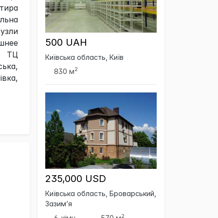
ртира
альна
вузли
500 UAH
ешнее
, ТЦ
Київська область, Київ
ська,
2
830 м
вка,
235,000 USD
Київська область, Броварський,
Зазим’я
2
6-кімн.
570 м