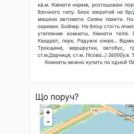
кв.м. Кімнати окремі, розташовані пору
блочного типу. Блок закритий на бр/
машина автомати. Скляні пакети. Нов
окремих. Бойлер. На блоці стоїть лічи
утепление комнаты. Кімнати теплі.
Квадрат, парк, Радужні озера... Відмі
Троєщина, маршрутки, автобус, тр
ст.м.Дарниця, ст.м. Лісова...) 26000у.е. 
Комнаты можно купить по одной 1500
Що поруч?
+
-