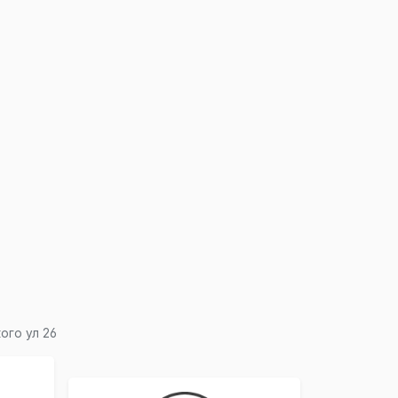
×
ого ул 26