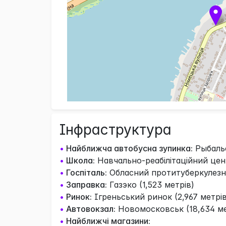
Інфраструктура
•
Найближча автобусна зупинка:
Рыбальс
•
Школа:
Навчально-реабiлiтацiйний цент
•
Госпіталь:
Обласний протитуберкулезни
•
Заправка:
Газэко (1,523 метрів)
•
Ринок:
Ігреньський ринок (2,967 метрів
•
Автовокзал:
Новомосковськ (18,634 ме
•
Найближчі магазини: