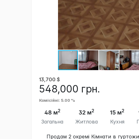
13,700
$
548,000
грн.
Комісійні
: 5.00 %
2
2
2
48 м
32 м
15 м
Загальна
Житлова
Кухня
Продам 2 окремі Кімнати в гуртожитк