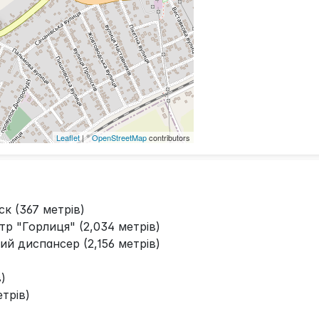
Leaflet
| ©
OpenStreetMap
contributors
к (367 метрів)
р "Горлиця" (2,034 метрів)
й диспансер (2,156 метрів)
)
трів)