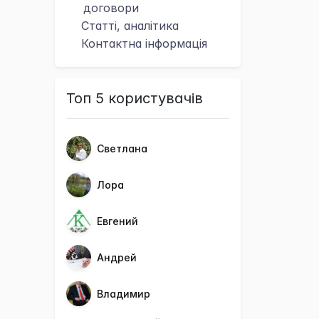
договори
Статті, аналітика
Контактна
інформація
Топ 5 користувачів
Светлана
Лора
Евгений
Андрей
Владимир