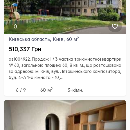
10
2
Київська область, Київ, 60 м
510,337 Грн
as1004922. Продаж 1 / 3 частка трикімнатної квартири
№ 60, загальною площею 60, 8 кв. м., що розташована
за адресою: м. Київ, вул. Лятошинського композитора,
буд. 4-А 1-а кімната - 10,...
2
6 / 9
60 м
3-кімн.