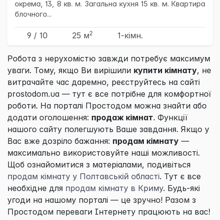
окрема, 13, 8 кв. м. Загальна кухня 15 кв. м. Квартира
блочного...
2
9 / 10
25 м
1-кімн.
Робота з нерухомістю завжди потребує максимум
уваги. Тому, якщо Ви вирішили
купити кімнату
, не
витрачайте час даремно, реєструйтесь на сайті
prostodom.ua — тут є все потрібне для комфортної
роботи. На порталі
Простодом
можна знайти або
додати оголошення:
продаж кімнат
. Функції
нашого сайту полегшують Ваше завдання. Якщо у
Вас вже дозріло бажання:
продам кімнату
—
максимально використовуйте наші можливості.
Щоб ознайомитися з матеріалами, подивіться
продам кімнату у Полтавській області
. Тут є все
необхідне для
продам кімнату в Криму
. Будь-які
угоди на нашому порталі — це зручно! Разом з
Простодом
переваги Інтернету працюють на вас!