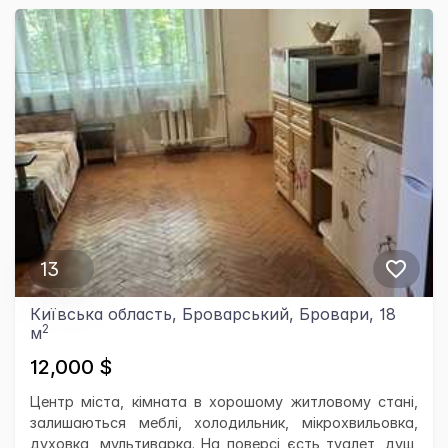
13
Київська область, Броварський, Бровари, 18
2
м
12,000 $
Центр міста, кімната в хорошому житловому стані,
залишаються меблі, холодильник, мікрохвильовка,
духовка, мультиварка. На поверсі єсть туалет, душ,