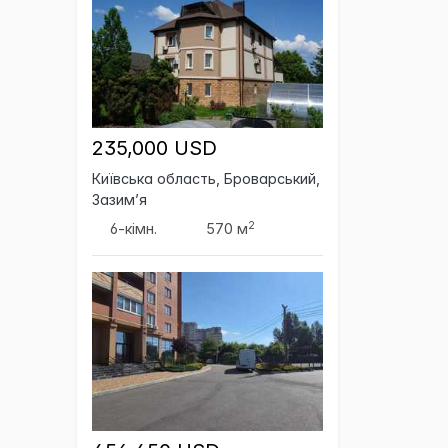
235,000 USD
Київська область, Броварський,
Зазим’я
2
6-кімн.
570 м