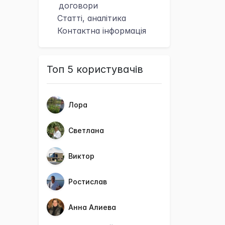
договори
Статті, аналітика
Контактна
інформація
Топ 5 користувачів
Лора
Светлана
Виктор
Ростислав
Анна Алиева