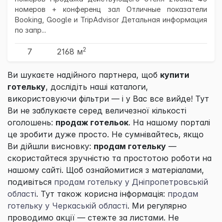
номеров + конференц зал Отличные показатели
Booking, Google и TripAdvisor Детальная информация
по запр...
2
7
2168 м
Ви шукаєте надійного партнера, щоб
купити
готельку
, дослідіть наші каталоги,
використовуючи фільтри — і у Вас все вийде! Тут
Ви не заблукаєте серед величезної кількості
оголошень:
продаж готельок
. На нашому порталі
це зробити дуже просто. Не сумнівайтесь, якщо
Ви дійшли висновку:
продам готельку
—
скористайтеся зручністю та простотою роботи на
нашому сайті. Щоб ознайомитися з матеріалами,
подивіться
продам готельку у Дніпропетровській
області
. Тут також корисна інформація:
продам
готельку у Черкаській області
. Ми регулярно
проводимо акції — стежте за листами. Не