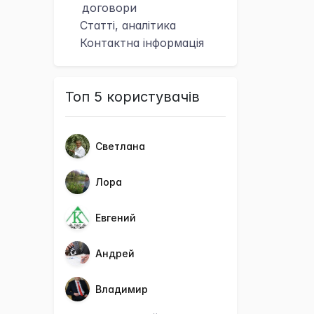
договори
Статті, аналітика
Контактна
інформація
Топ 5 користувачів
Светлана
Лора
Евгений
Андрей
Владимир