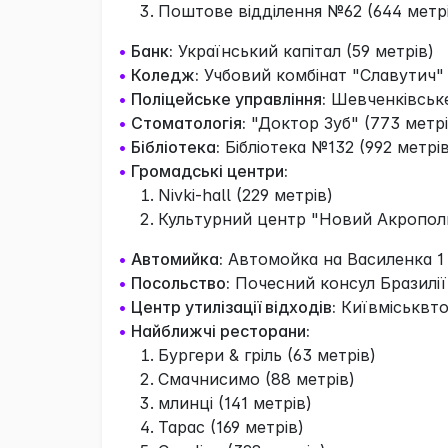
Поштове відділення №62 (644 метр
•
Банк:
Український капітал (59 метрів)
•
Коледж:
Учбовий комбінат "Славутич" 
•
Поліцейське управління:
Шевченківське
•
Стоматологія:
"Доктор Зуб" (773 метрі
•
Бібліотека:
Бібліотека №132 (992 метрів
•
Громадські центри:
Nivki-hall (229 метрів)
Культурний центр "Новий Акрополь
•
Автомийка:
Автомойка на Василенка 1 
•
Посольство:
Почесний консул Бразилії 
•
Центр утилізації відходів:
Київміськвто
•
Найближчі ресторани:
Бургери & гріль (63 метрів)
Смачнисимо (88 метрів)
млинці (141 метрів)
Тарас (169 метрів)