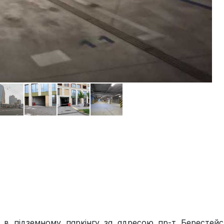
в підземному паркінгу за адресою пр-т Берестейс