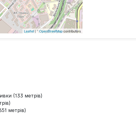
Leaflet
| ©
OpenStreetMap
contributors
ивки (133 метрів)
трів)
51 метрів)