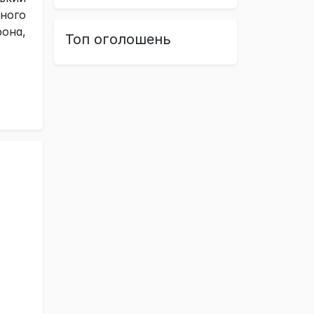
чного
рона,
Топ оголошень