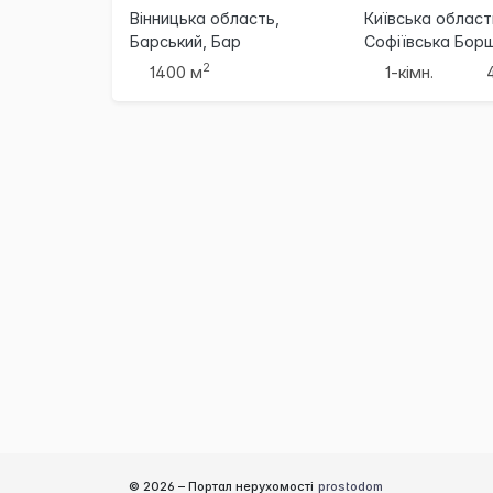
Вінницька область,
Київська область
Барський, Бар
Софіївська Борщ
2
1400 м
1-кімн.
© 2026 –
Портал нерухомості
prostodom