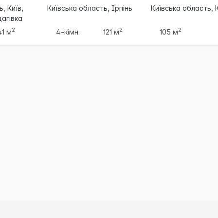
, Київ,
Київська область, Ірпінь
Київська область, 
агівка
2
2
2
41 м
4-кімн.
121 м
105 м