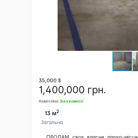
35,000
$
1,400,000
грн.
Комісійні
:
Без комісії
2
13 м
Загальна
ПРОДАМ своє власне парко-місце 