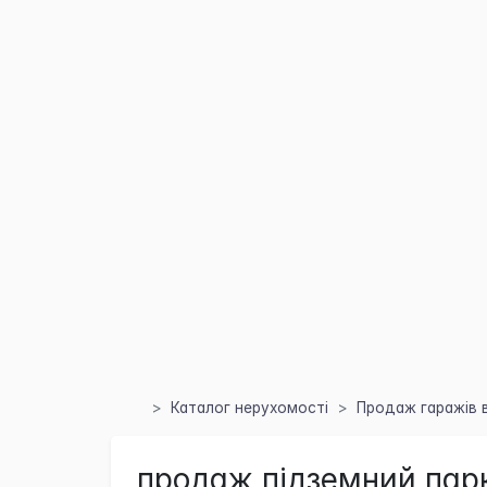
Каталог нерухомості
Продаж гаражів в
продаж підземний парк