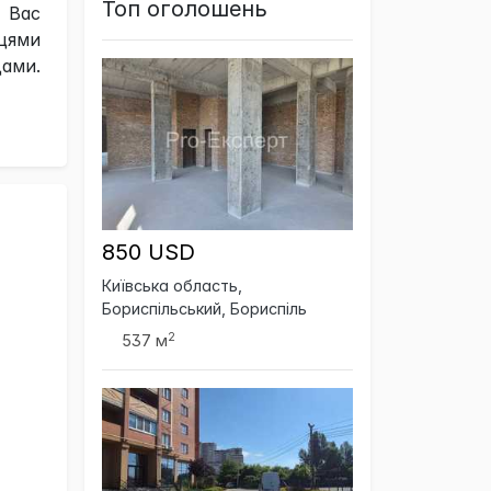
Топ оголошень
а Вас
ицями
ами.
850 USD
Київська область,
Бориспільський, Бориспіль
2
537 м