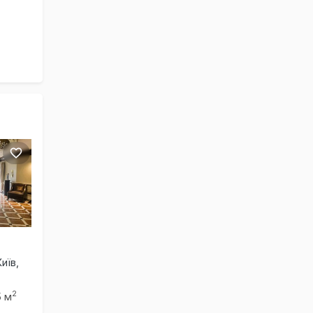
иїв,
2
5 м