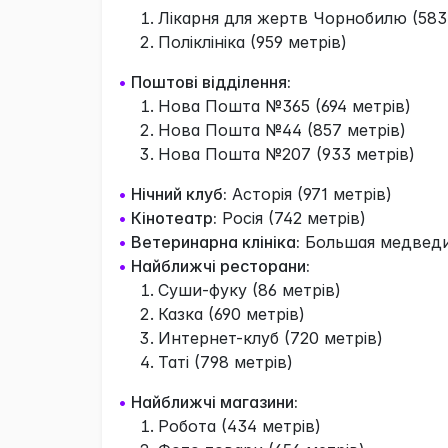
Лікарня для жертв Чорнобилю (583
Поліклініка (959 метрів)
•
Поштові відділення:
Нова Пошта №365 (694 метрів)
Нова Пошта №44 (857 метрів)
Нова Пошта №207 (933 метрів)
•
Нічний клуб:
Асторія (971 метрів)
•
Кінотеатр:
Росія (742 метрів)
•
Ветеринарна клініка:
Большая медведиц
•
Найближчі ресторани:
Суши-фуку (86 метрів)
Казка (690 метрів)
Интернет-клуб (720 метрів)
Таті (798 метрів)
•
Найближчі магазини:
Робота (434 метрів)