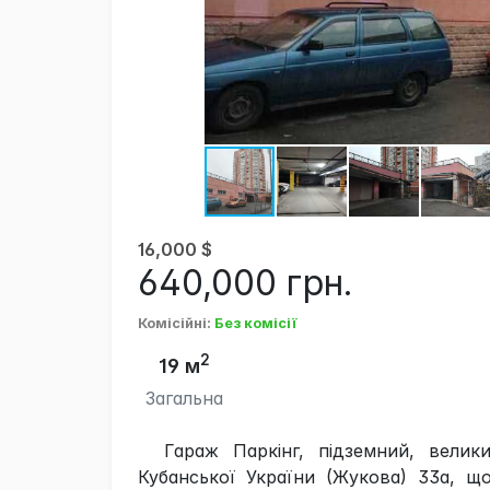
16,000
$
640,000
грн.
Комісійні
:
Без комісії
2
19 м
Загальна
Гараж Паркінг, підземний, велик
Кубанської України (Жукова) 33а, щ