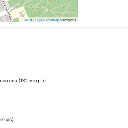
Leaflet
| ©
OpenStreetMap
contributors
рчатова (182 метрів)
етрів)