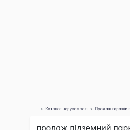
Каталог нерухомості
Продаж гаражів в
продаж підземний парк