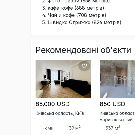
Фото товари (656 метрів)
кафе-кофе (688 метрів)
Чай и кофе (708 метрів)
Швидка Стрижка (826 метрів)
Рекомендовані об'єкти
85,000 USD
850 USD
Київська область, Київ
Київська област
Бориспільський,
Бориспіль
2
2
1-кімн.
39 м
537 м