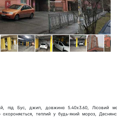
ий, під Бус, джип, довжина 5.40х3.60, Лісовий ма
о охороняється, теплий у будь-який мороз, Деснянс