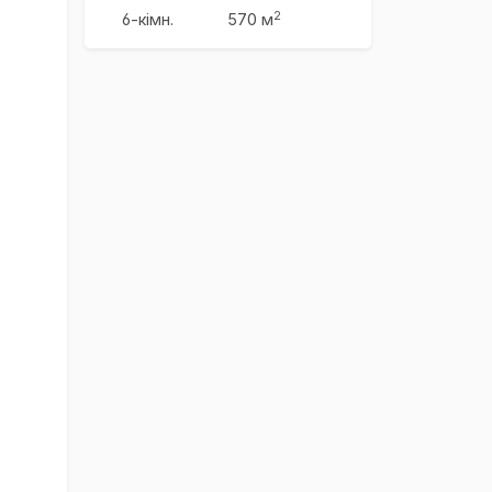
2
6-кімн.
570 м