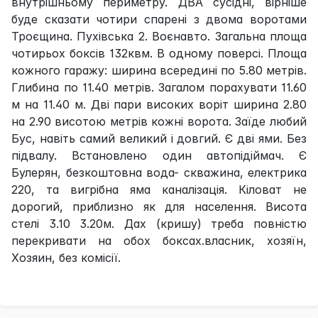
внутрішньому периметру. ДВА сусідні, вірніше
буде сказати чотири спарені з двома воротами
Троєщина. Пухівська 2. Воєнавто. Загальна площа
чотирьох боксів 132квм. В одному поверсі. Площа
кожного гаражу: ширина всередині по 5.80 метрів.
Глибина по 11.40 метрів. Загалом порахувати 11.60
м на 11.40 м. Дві пари високих воріт ширина 2.80
на 2.90 висотою метрів кожні ворота. Заїде любий
Бус, навіть самий великий і довгий. Є дві ями. Без
підвалу. Встановлено один автопідіймач. Є
Булерян, безкоштовна вода- скважина, електрика
220, та вигрібна яма каналізація. Кіловат не
дорогий, приблизно як для населення. Висота
стелі 3.10 3.20м. Дах (кришу) треба повністю
перекривати на обох боксах.власник, хозяїн,
Хозяин, без комісії.