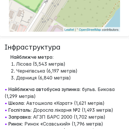
Leaflet
| ©
OpenStreetMap
contributors
Інфраструктура
Найближче метро:
Лісова (5,543 метрів)
Чернігівська (6,197 метрів)
Дарниця (6,840 метрів)
•
Найближча автобусна зупинка:
бульв. Бикова
(1,299 метрів)
•
Школа:
Автошкола «Карат» (1,621 метрів)
•
Госпіталь:
Доросла лікарня №2 (1,493 метрів)
•
Заправка:
АГЗП БАРС 2000 (1,702 метрів)
•
Ринок:
Ринок «Ссавський» (1,796 метрів)