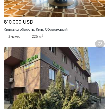
810,000 USD
Київська область, Київ, Оболонський
2
3-кімн.
225 м