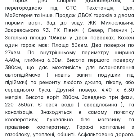
Гараж два спарені двоповерхові, з
перегородкою під СТО, Техстанція, Цех,
Майстерня та інше. Продаж ДВОХ гаражів з двома
парами воріт. Зад до заду. ЖК Милославичі.
Закревського 93. ГК Північ ( Север, Пивнич ).
Загальна площа 106квм у двох поверхах. Кожен
один гараж має: Площа 53квм. Два поверхи по
27квм. По внутрішньому периметру ширина
4.40м, глибина 6.30м. Висота першого поверху
380см, що дає можливість для встановлення
автопідіймача ( навіть залиті подушки під
підіймач) та ремонту любого джипа, пікапу, або
середнього буса. Другий поверх 4.40 х 6.30
метрів. Висота воріт 280см. Заведено три фази,
220 380вт. Є своя вода ( свердловина ), та
каналізація. Знаходяться в самому початку
кооперативу, буквально біля магазину та
правління кооперативу. Гаражі капітальні з
газоблоку, утеплені, обшиті. Асфальтована дорога.