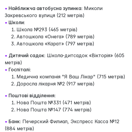
•
Найближча автобусна зупинка:
Миколи
Закревcького вулиця (212 метрів)
•
Школи:
Школа №293 (465 метрів)
Автошкола «Онега» (789 метрів)
Автошкола «Карат» (797 метрів)
•
Дитячий садок:
Школа-дитсадок «Вікторія» (605
метрів)
•
Госпіталі:
Медична компанія "Я Ваш Лікар" (715 метрів)
Доросла лікарня №2 (917 метрів)
•
Поштові відділення:
Нова Пошта №331 (471 метрів)
Нова Пошта №147 (774 метрів)
•
Банк:
Печерский Филиал, Экспресс Касса №12
(884 метрів)