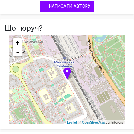
НАПИСАТИ АВТОРУ
Що поруч?
+
-
Leaflet
| ©
OpenStreetMap
contributors