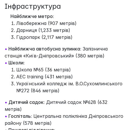
Інфраструктура
Найближче метро:
Лівобережна (907 метрів)
Дарниця (1,233 метрів)
Гідропарк (2,117 метрів)
•
Найближча автобусна зупинка:
Залізнична
станція «Київ-Дніпровський» (380 метрів)
•
Школи:
Школа №65 (36 метрів)
AEC training (431 метрів)
Український колледж ім. В.О.Сухомлинського
№272 (846 метрів)
•
Дитячий садок:
Дитячий садок №628 (632
метрів)
•
Госпіталь:
Центральна поліклініка Дніпровського
району (578 метрів)
•
Поштові відділення: