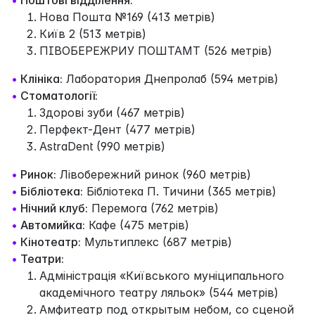
Нова Пошта №169 (413 метрів)
Київ 2 (513 метрів)
ПІВОБЕРЕЖРИУ ПОШТАМТ (526 метрів)
•
Клініка:
Лаборатория Днепролаб (594 метрів)
•
Стоматології:
Здорові зуби (467 метрів)
Перфект-Дент (477 метрів)
AstraDent (990 метрів)
•
Ринок:
Лівобережний ринок (960 метрів)
•
Бібліотека:
Бібліотека П. Тичини (365 метрів)
•
Нічний клуб:
Перемога (762 метрів)
•
Автомийка:
Кафе (475 метрів)
•
Кінотеатр:
Мультиплекс (687 метрів)
•
Театри:
Адміністрація «Київського муніципального
академічного театру ляльок» (544 метрів)
Амфитеатр под открытым небом, со сценой