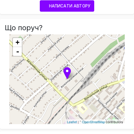
НАПИСАТИ АВТОРУ
Що поруч?
+
-
Leaflet
| ©
OpenStreetMap
contributors