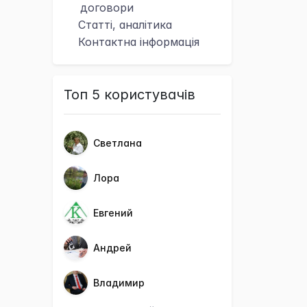
договори
Статті, аналітика
Контактна
інформація
Топ 5 користувачів
Светлана
Лора
Евгений
Андрей
Владимир