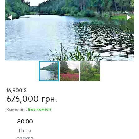
16,900
$
676,000
грн.
Комісійні
:
Без комісії
80.00
Пл. в
сотках