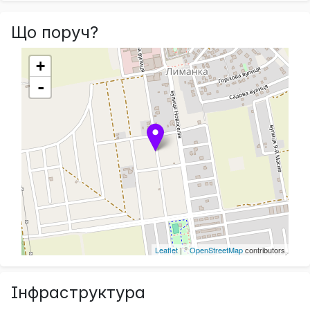
Що поруч?
+
-
Leaflet
| ©
OpenStreetMap
contributors
Інфраструктура