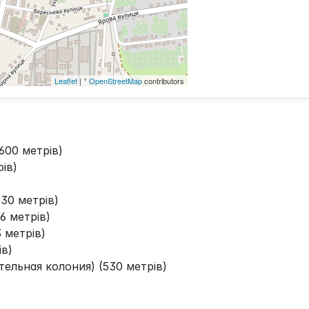
Leaflet
| ©
OpenStreetMap
contributors
600 метрів)
ів)
30 метрів)
6 метрів)
 метрів)
ів)
ельная колония) (530 метрів)