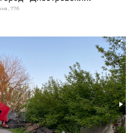
на , 77б