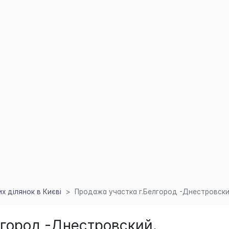
 ділянок в Києві
Продажа участка г.Белгород -Днестровски
лгород -Днестровский.