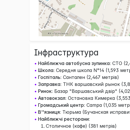
Інфраструктура
•
Найближча автобусна зупинка:
СТО (2,
•
Школа:
Середня школа N°14 (1,593 метр
•
Госпіталь:
Сантален (2,467 метрів)
•
Заправка:
ТНК варшавский рынок (3,8
•
Ринок:
Базар "Варшавський двір" (4,02
•
Автовокзал:
Остановка Кимерка (3,553
•
Громадський центр:
Campa (1,035 метр
•
В''язниця:
Тюрьма (Бучанская исправит
•
Найближчі ресторани:
Столичное (кафе) (381 метрів)