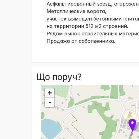
Асфальтированный заезд, огорожен
Металлические ворота,
участок вымощен бетонными плита
на территории 512 м2 строений.
Рядом рынок строительных материа
Продажа от собственника.
Що поруч?
+
-