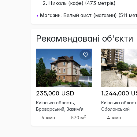
Николь (кафе) (473 метрів)
•
Магазин:
Белый аист (магазин) (511 мет
Рекомендовані об'єкти
235,000 USD
1,244,000 
Київська область,
Київська область
Броварський, Зазим’я
Оболонський
2
6-кімн.
570 м
4-кімн.