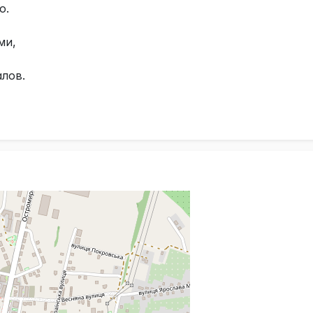
о.
ми,
лов.