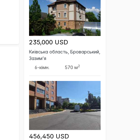
235,000 USD
Київська область, Броварський,
Зазим’я
2
6-кімн.
570 м
456,450 USD