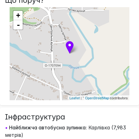
Що поруч?
+
-
Leaflet
| ©
OpenStreetMap
contributors
Інфраструктура
•
Найближча автобусна зупинка:
Карлівка (7,983
метрів)