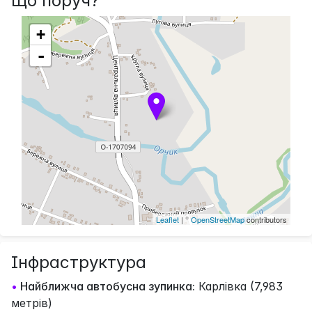
Що поруч?
+
-
Leaflet
| ©
OpenStreetMap
contributors
Інфраструктура
•
Найближча автобусна зупинка:
Карлівка (7,983
метрів)