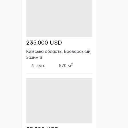
235,000 USD
Київська область, Броварський,
Зазим’я
2
6-кімн.
570 м