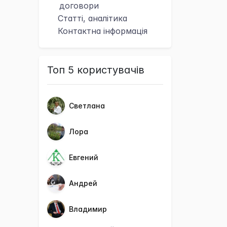
договори
Статті, аналітика
Контактна
інформація
Топ 5 користувачів
Светлана
Лора
Евгений
Андрей
Владимир