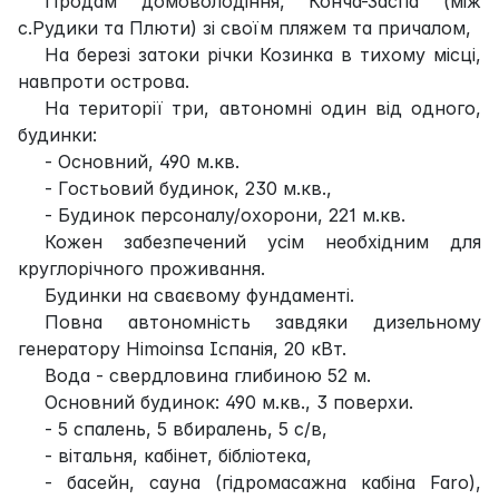
Продам домоволодіння, Конча-Заспа (між
с.Рудики та Плюти) зі своїм пляжем та причалом,
На березі затоки річки Козинка в тихому місці,
навпроти острова.
На території три, автономні один від одного,
будинки:
- Основний, 490 м.кв.
- Гостьовий будинок, 230 м.кв.,
- Будинок персоналу/охорони, 221 м.кв.
Кожен забезпечений усім необхідним для
круглорічного проживання.
Будинки на сваєвому фундаменті.
Повна автономність завдяки дизельному
генератору Himoinsa Іспанія, 20 кВт.
Вода - свердловина глибиною 52 м.
Основний будинок: 490 м.кв., 3 поверхи.
- 5 спалень, 5 вбиралень, 5 с/в,
- вітальня, кабінет, бібліотека,
- басейн, сауна (гідромасажна кабіна Faro),