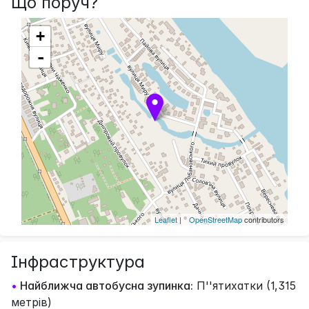
Що поруч?
+
-
Leaflet
| ©
OpenStreetMap
contributors
Інфраструктура
•
Найближча автобусна зупинка:
П''ятихатки (1,315
метрів)