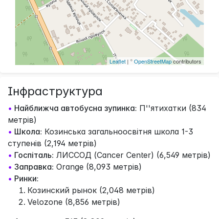
Leaflet
| ©
OpenStreetMap
contributors
Інфраструктура
•
Найближча автобусна зупинка:
П''ятихатки (834
метрів)
•
Школа:
Козинська загальноосвітня школа 1-3
ступенів (2,194 метрів)
•
Госпіталь:
ЛИССОД (Cancer Center) (6,549 метрів)
•
Заправка:
Orange (8,093 метрів)
•
Ринки:
Козинский рынок (2,048 метрів)
Velozone (8,856 метрів)