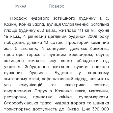
Кухня
Поверх
Продаж чудового затишного будинку в с.
Козин, Конча Заспа, вулиця Соловяненка. Загальна
площа будинку 650 кв.м., житлова 111 кв.м., кухня
16 кв.м., 4 рівневий цегляний будинок 2008 року
побудови, ділянка 13 соток. Просторий камінний
зал, 5 спалень, 4 санвузли, декілька балконів,
простора тераса з чудовим краєвидом, сауна,
захищена кімната, яку легко обладнати під
укриття. Забудована житлова вулиця навколо
сучасних будівель. Будинок у хорошому
житловому стані, асфальтований підїзд, наявність
усіх комунікацій, газ, електрика, септик,
свердловина. Поруч р. Козинка, пляж, магазини,
ресторани, приватна клініка, супермаркети.
Старообухівська траса, чудова дорога та швидка
транспортна доступність до Києва. Ціна 390 000