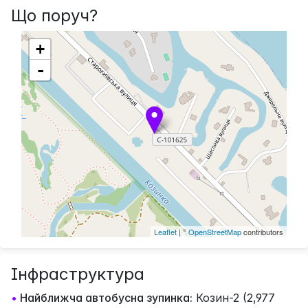
Що поруч?
+
-
Leaflet
| ©
OpenStreetMap
contributors
Інфраструктура
•
Найближча автобусна зупинка:
Козин-2 (2,977